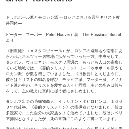
ドゥホボール派とモロカン派 ―ロシアにおける霊的キリスト教
共同体―
ピーター・フーバー（Peter Hoover）著 The Russians’ Secret
より
《旧教徒》（＝スタロヴェール）が、ロシアの遠隔地や南部にあ
らわれたネムツィー居留地に拡がっていった一方、中央そして、
タンボフ、ヴォロネジ、モスクワ周辺の、もっとも人口の密集し
ている地域では、《霊的クリスチャン》（＝ドゥホボール派やモ
ロカン派）が数を増していきました。《旧教徒》と同じように、
彼らはキリストの御名を呼び、モラビア派、フッター派、メノナ
イト派の中の、キリストを愛する人々と同様、主との歩みは彼ら
をして、主の教えに真剣に従う者にさしめました。
タンボフ出身の毛織物商人、イラリオン・ポビロヒンは、１６０
０年代後半、《霊的クリスチャン》の指導者となりました。彼は
多読家で、また自分の大家族をよく治めていました。彼はシベリ
ア捕囚となりましたが、死の直前にこのように書いています。
真剣でありなさい。神に信頼をおきなさい。心を尽くして神を愛