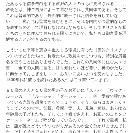
たあらゆる信条告白をする教派の人々のうちに見出される、、、
教会とは、神ご自身によって選びだされし共同体である。そして
これは普遍的であり、外面的に統一された信条を有していな
い、、、私たちは聖書を読むときに、それを内的かつ霊的なもの
を表すものとして理解しなければならない。そしてキリストが私
たちのうちに住んでおられる限りにおいて、私たちは御言葉を理
解することができるのである。
こういった平等と恵みを重んじる環境に育った《霊的クリスチャ
ン》の子どもたちは、長老たちに敬意を示しつつも、特別な肩書
名を使うことはありませんでした。これらの共同体に住む人々は
皆、「全ての人間に宿る、計り知れないほど尊い、神のかたち」
に向かっておじぎをしつつ、お互いにあいさつを交わしました。
1800年代に彼らを訪れたある女性はこう書いています。
８０歳の老人と１０歳の男の子がお互いに「ステパ」「ヴィクト
ルーシカ」「「ルーシャ」「ダーシャ」、、、等、愛称で呼びあ
っている光景を想像できるでしょうか。そう、彼らはまさしくそ
うしているのです。父親、母親、妻、夫、兄弟、姉妹、あらゆる
年齢層の子どもたち、そしてよそ者でさえも、お互いのことをフ
ァースト・ネームで呼び合っているのです、、、それで最初、私
は、誰が誰とどういうつながりがあるのか全く分かりませんでし
た。そしてそうでありながらも、彼らはまた、お互いを敬ってい