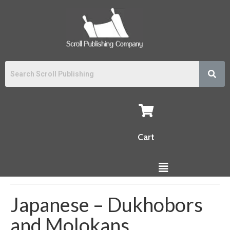
Cart
Japanese – Dukhobors
and Molokans