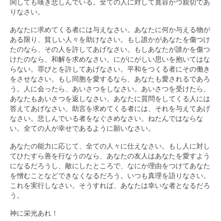
関しても嘆き悲しんでいる。全ての人に対して寛容かつ親切であ
りなさい。
あなたに求めてくる者には与えなさい。あなたに何か与える物が
ある限り、貧しい人々を助けなさい。もし誰かがあなたを傷つけ
たのなら、その人を許してあげなさい。もしあなたが誰かを傷つ
けたのなら、和解を求めなさい。にがにがしい思いを抱いてはな
らない。罪びとを許してあげなさい。平和をつくる者にその働き
をさせなさい。もし同胞を愛するなら、あなたも愛されるであろ
う。人に会ったら、あいさつをしなさい。あいさつを受けたら、
あなたもあいさつを返しなさい。あなたに質問をしてくる人には
答えてあげなさい。助言を求めてくる者には、それを与えてあげ
なさい。悲しんでいる者をなぐさめなさい。ねたんではならな
い。全ての人が幸せであるように願いなさい。
あなたの能力に応じて、全ての人々に仕えなさい。もし人に対し
てひたすら善を行なうのなら、あなたの友人はあなたを愛すよう
になるだろうし、敵にしたところで、なにか理由をつけてあなた
を憎むことなどできなくなるだろう。いつも真理を語りなさい。
これを実行しなさい。そうすれば、あなたは幸いな者となるだろ
う。
神に栄光あれ！