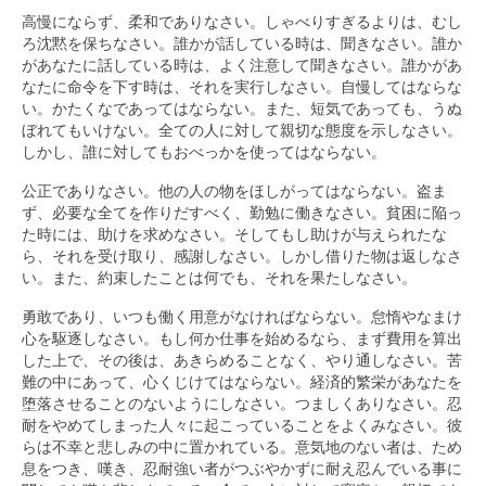
高慢にならず、柔和でありなさい。しゃべりすぎるよりは、むし
ろ沈黙を保ちなさい。誰かが話している時は、聞きなさい。誰か
があなたに話している時は、よく注意して聞きなさい。誰かがあ
なたに命令を下す時は、それを実行しなさい。自慢してはならな
い。かたくなであってはならない。また、短気であっても、うぬ
ぼれてもいけない。全ての人に対して親切な態度を示しなさい。
しかし、誰に対してもおべっかを使ってはならない。
公正でありなさい。他の人の物をほしがってはならない。盗ま
ず、必要な全てを作りだすべく、勤勉に働きなさい。貧困に陥っ
た時には、助けを求めなさい。そしてもし助けが与えられたな
ら、それを受け取り、感謝しなさい。しかし借りた物は返しなさ
い。また、約束したことは何でも、それを果たしなさい。
勇敢であり、いつも働く用意がなければならない。怠惰やなまけ
心を駆逐しなさい。もし何か仕事を始めるなら、まず費用を算出
した上で、その後は、あきらめることなく、やり通しなさい。苦
難の中にあって、心くじけてはならない。経済的繁栄があなたを
堕落させることのないようにしなさい。つましくありなさい。忍
耐をやめてしまった人々に起こっていることをよくみなさい。彼
らは不幸と悲しみの中に置かれている。意気地のない者は、ため
息をつき、嘆き、忍耐強い者がつぶやかずに耐え忍んでいる事に