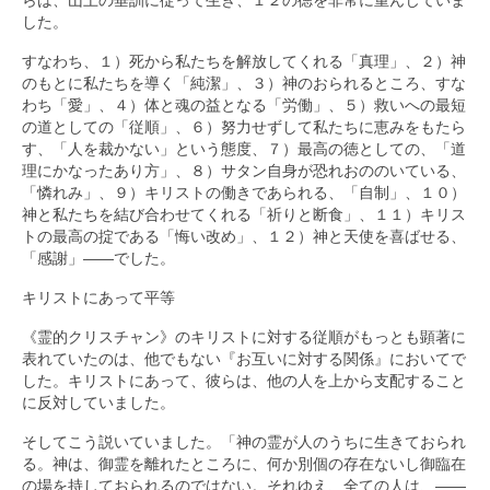
した。
すなわち、１）死から私たちを解放してくれる「真理」、２）神
のもとに私たちを導く「純潔」、３）神のおられるところ、すな
わち「愛」、４）体と魂の益となる「労働」、５）救いへの最短
の道としての「従順」、６）努力せずして私たちに恵みをもたら
す、「人を裁かない」という態度、７）最高の徳としての、「道
理にかなったあり方」、８）サタン自身が恐れおののいている、
「憐れみ」、９）キリストの働きであられる、「自制」、１０）
神と私たちを結び合わせてくれる「祈りと断食」、１１）キリス
トの最高の掟である「悔い改め」、１２）神と天使を喜ばせる、
「感謝」――でした。
キリストにあって平等
《霊的クリスチャン》のキリストに対する従順がもっとも顕著に
表れていたのは、他でもない『お互いに対する関係』においてで
した。キリストにあって、彼らは、他の人を上から支配すること
に反対していました。
そしてこう説いていました。「神の霊が人のうちに生きておられ
る。神は、御霊を離れたところに、何か別個の存在ないし御臨在
の場を持しておられるのではない。それゆえ、全ての人は、――