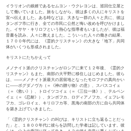
イラリオンの娘婿であるセムヨン・ウクレヨンは、巡回仕立屋と
して働いていました。旅をしながら、彼は多くの人にキリストを
宣べ伝えました。ある時などは、大きな一群の人々と共に、彼は
タンボフ市に行き、全ての市民に公然と悔い改めを呼びかけまし
た。イサヤ・キリロフという熱心な指導者もいましたが、彼は福
音書を読み、人々に教えました。こういった人々の働きの結果、
１７００年代には、《霊的クリスチャン》の大きな「地下」共同
体がいくつも形成されました。
キリストにたちかえって
メノナイト派のクリスチャンがロシアに来て１２年後、《霊的ク
リスチャン》もまた、南部の大平野に移住しはじめました。彼ら
は、――メノナイト派最大の居留地となったモロフナの真向かい
に――ボグダノヴカ（＝《神の贈り物》の意）、スパスコイェ
（＝《救い》）、トロイツコイェ（＝《三位一体》）、テルペン
イェ（＝《忍耐》）、タンボフカ、ロディアノフカ、イェフレモ
フカ、ゴレロイェ、キリロフカ等、黒海の南部の方に自ら共同体
を築き上げていきました。
「《霊的クリスチャン》の叫びは、キリストに立ち返ることだっ
た」と、１８００年代に彼らを訪問した学者は記しています。彼
らは、山上の垂訓に従って生き、１２の徳を非常に重んじていま