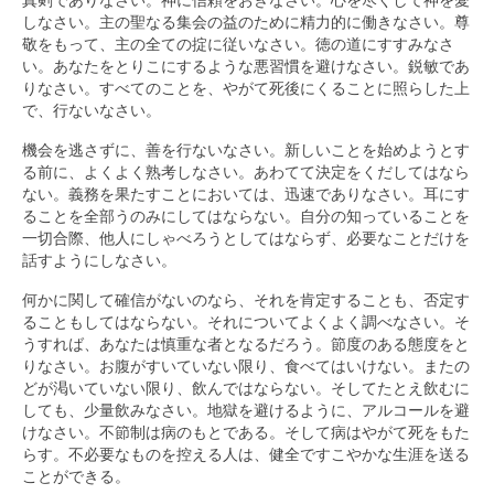
しなさい。主の聖なる集会の益のために精力的に働きなさい。尊
敬をもって、主の全ての掟に従いなさい。徳の道にすすみなさ
い。あなたをとりこにするような悪習慣を避けなさい。鋭敏であ
りなさい。すべてのことを、やがて死後にくることに照らした上
で、行ないなさい。
機会を逃さずに、善を行ないなさい。新しいことを始めようとす
る前に、よくよく熟考しなさい。あわてて決定をくだしてはなら
ない。義務を果たすことにおいては、迅速でありなさい。耳にす
ることを全部うのみにしてはならない。自分の知っていることを
一切合際、他人にしゃべろうとしてはならず、必要なことだけを
話すようにしなさい。
何かに関して確信がないのなら、それを肯定することも、否定す
ることもしてはならない。それについてよくよく調べなさい。そ
うすれば、あなたは慎重な者となるだろう。節度のある態度をと
りなさい。お腹がすいていない限り、食べてはいけない。またの
どが渇いていない限り、飲んではならない。そしてたとえ飲むに
しても、少量飲みなさい。地獄を避けるように、アルコールを避
けなさい。不節制は病のもとである。そして病はやがて死をもた
らす。不必要なものを控える人は、健全ですこやかな生涯を送る
ことができる。