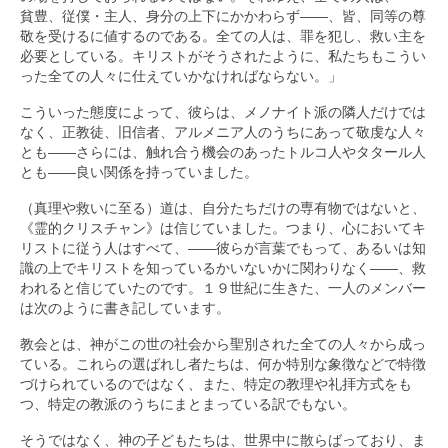
貧豊、従僕・主人、身分の上下にかかわらず――、皆、同等の尊
敬を受けるに値するのである。全ての人は、罪を犯し、救い主を
必要としている。キリストがそうされたように、私たちもこうい
った全ての人々に仕えていかなければならない。」
こういった態度によって、彼らは、メノナイト派の隣人だけでは
なく、正教徒、旧信者、アルメニア人のうちにあって敬虔な人々
とも――さらには、触れ合う機会のあったトルコ人やタタール人
とも――良い関係を持っていました。
（真理や救いに至る）道は、自分たちだけの専有物ではないと、
《霊的クリスチャン》は信じていました。つまり、心においてキ
リストに従う人はすべて、――彼らが言葉でもって、あるいは知
識の上でキリストを知っているかいないかに関わりなく――、救
われると信じていたのです。１９世紀に生きた、一人のメンバー
は次のように書き記しています。
教会とは、神がこの世の社会から聖別された全ての人々から成っ
ている。これらの選ばれし者たちは、何か特別な象徴などで特徴
づけられているのではなく、また、特定の教理や礼拝方式をも
つ、特定の教派のうちにまとまっている訳でもない。
そうではなく、神の子どもたちは、世界中に散らばっており、ま