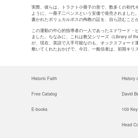
実際、彼らは、トラクト小冊子の形で、数多くの初代
ように、一冊子二ペンスという安価で発売されました
書かれたポリュカルポスの殉教の証を、自ら読むこと
この運動の中心的指導者の一人であったエドワード・ピ
ました。ちなみに、これは教父シリーズ（Library of
が、現在、英語で入手可能なのも、オックスフォード
敷いてくれたおかげで、今日、一般信者は、初期キリ
Historic Faith
History 
Free Catalog
David B
E-books
100 Key 
Head Co