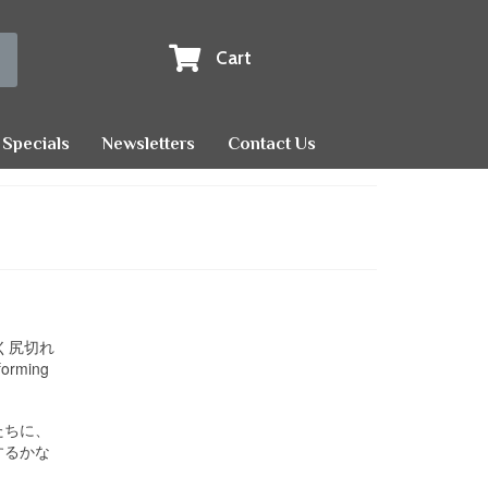
Cart
Specials
Newsletters
Contact Us
く尻切れ
rming
たちに、
するかな