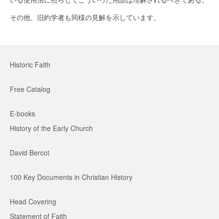
その他、旧約学者も同様の見解を示しています。
Historic Faith
Free Catalog
E-books
History of the Early Church
David Bercot
100 Key Documents in Christian History
Head Covering
Statement of Faith