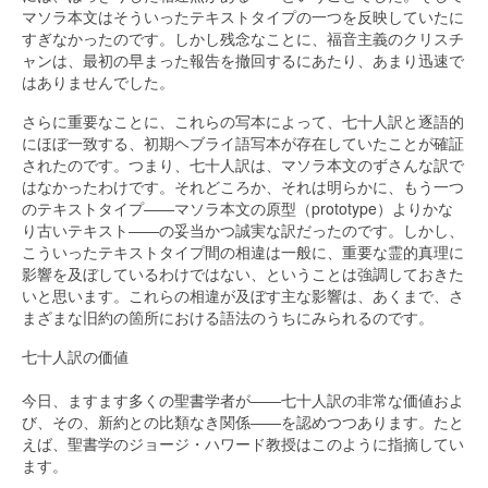
マソラ本文はそういったテキストタイプの一つを反映していたに
すぎなかったのです。しかし残念なことに、福音主義のクリスチ
ャンは、最初の早まった報告を撤回するにあたり、あまり迅速で
はありませんでした。
さらに重要なことに、これらの写本によって、七十人訳と逐語的
にほぼ一致する、初期ヘブライ語写本が存在していたことが確証
されたのです。つまり、七十人訳は、マソラ本文のずさんな訳で
はなかったわけです。それどころか、それは明らかに、もう一つ
のテキストタイプ――マソラ本文の原型（prototype）よりかな
り古いテキスト――の妥当かつ誠実な訳だったのです。しかし、
こういったテキストタイプ間の相違は一般に、重要な霊的真理に
影響を及ぼしているわけではない、ということは強調しておきた
いと思います。これらの相違が及ぼす主な影響は、あくまで、さ
まざまな旧約の箇所における語法のうちにみられるのです。
七十人訳の価値
今日、ますます多くの聖書学者が――七十人訳の非常な価値およ
び、その、新約との比類なき関係――を認めつつあります。たと
えば、聖書学のジョージ・ハワード教授はこのように指摘してい
ます。