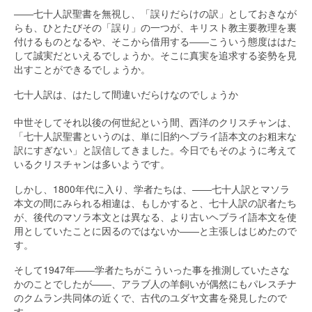
――七十人訳聖書を無視し、「誤りだらけの訳」としておきなが
らも、ひとたびその「誤り」の一つが、キリスト教主要教理を裏
付けるものとなるや、そこから借用する――こういう態度ははた
して誠実だといえるでしょうか。そこに真実を追求する姿勢を見
出すことができるでしょうか。
七十人訳は、はたして間違いだらけなのでしょうか
中世そしてそれ以後の何世紀という間、西洋のクリスチャンは、
「七十人訳聖書というのは、単に旧約ヘブライ語本文のお粗末な
訳にすぎない」と誤信してきました。今日でもそのように考えて
いるクリスチャンは多いようです。
しかし、1800年代に入り、学者たちは、――七十人訳とマソラ
本文の間にみられる相違は、もしかすると、七十人訳の訳者たち
が、後代のマソラ本文とは異なる、より古いヘブライ語本文を使
用としていたことに因るのではないか――と主張しはじめたので
す。
そして1947年――学者たちがこういった事を推測していたさな
かのことでしたが――、アラブ人の羊飼いが偶然にもパレスチナ
のクムラン共同体の近くで、古代のユダヤ文書を発見したので
す。