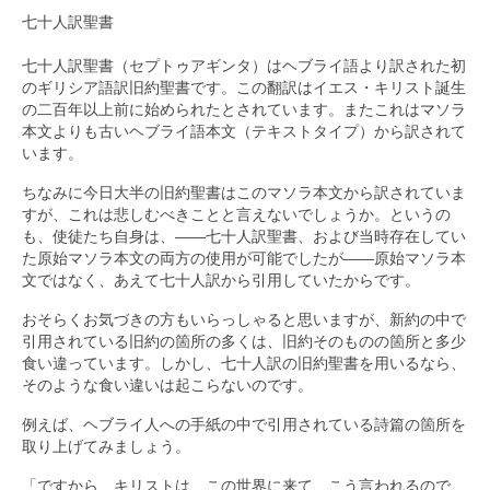
七十人訳聖書
七十人訳聖書（セプトゥアギンタ）はヘブライ語より訳された初
のギリシア語訳旧約聖書です。この翻訳はイエス・キリスト誕生
の二百年以上前に始められたとされています。またこれはマソラ
本文よりも古いヘブライ語本文（テキストタイプ）から訳されて
います。
ちなみに今日大半の旧約聖書はこのマソラ本文から訳されていま
すが、これは悲しむべきことと言えないでしょうか。というの
も、使徒たち自身は、――七十人訳聖書、および当時存在してい
た原始マソラ本文の両方の使用が可能でしたが――原始マソラ本
文ではなく、あえて七十人訳から引用していたからです。
おそらくお気づきの方もいらっしゃると思いますが、新約の中で
引用されている旧約の箇所の多くは、旧約そのものの箇所と多少
食い違っています。しかし、七十人訳の旧約聖書を用いるなら、
そのような食い違いは起こらないのです。
例えば、ヘブライ人への手紙の中で引用されている詩篇の箇所を
取り上げてみましょう。
「ですから、キリストは、この世界に来て、こう言われるので