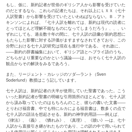
もし、仮に、新約記者が世俗のギリシア人から影響を受けていた
のだとするなら、これらの記者たちは、それ以上にＬＸＸ（七十
人訳聖書）から影響を受けていたといわねばならない。Ｂ．アト
キンソンによれば、『七十人訳を離れては、新約は現代の読者に
とってほとんど理解不能なものになってしまうだろう』、、、い
ずれにしても、過去数十年の間に、七十人訳の語彙が新約思想に
もたらした影響に対する評価がますますなされてきており、この
分野における七十人訳研究は現在も進行中である。 それ故に、
――新約の辞書編集において、ギリシア語とヘブライ語のうち、
どちらがより重要なのかという議論――は、おそらく七十人訳の
観点からその解決をみるであろう。
また、リージェント・カレッジのソダ―ラント（Sven
Soderlund）教授はこう記しています。
七十人訳は、新約記者の大半が使用していた聖書であった。こう
いった新約記者が聖書の明確な引用箇所のほとんどを、七十人訳
から汲み取っていたのはもちろんのこと、彼らの書いた文書――
とりわけ福音書、中でも特にルカによる福音書は、数多くの点で
七十人訳の語法を想起させる。新約の神学的用語――例えば、
《律法》、《義》、《憐れみ》、《真理》、《贖い》―は、七十
人訳から直接引き継がれたものであり、この訳の中で用いられて
いる使用法に照らしてこういった用語は理解されるべきである。