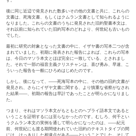
後に同じ近辺で発見された数多いその他の文書と共に、これらの
文書は、死海文書、もしくはクムラン文書として知られるように
なりました。これらの文書のうちに発見された旧約聖書本文は、
それ以前に知られていた旧約写本のどれより、何世紀も古いもの
でした。
最初に研究の対象となった文書の中に、イザヤ書の写本二つが含
まれていました。初期に発表された報告によれば、これらの写本
は、今日のマソラ本文とほぼ完全に一致している、とされまし
た。それで一部の福音主義クリスチャンは、喜び勇み、早速、こ
ういった報告を一般にひろめはじめたのです。
しかし、後になって、――死海写本の中に、その他の旧約文書が
発見され、さらにイザヤ文書に関する、より慎重な省察がなされ
た結果――、初期の報告は早計であったことが明らかになりまし
た。
つまり、それはマソラ本文がもともとのヘブライ語本文であると
いうことを証明するには至らなかったのです。むしろ、何千とい
うクムラン本文の実例を通して明らかになったのは、――紀元
前、何世紀にも渡る期間使われていた旧約のテキストタイプの間
には、はっきりした相違点がある――ということでした。そして