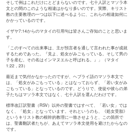
そして例はこれだけにとどまらないのです。七十人訳とマソラ本
文との間のこのような相違はかなり多いのです。実際、キリスト
教の主要教理の一つは以下に述べるように、これらの相違如何に
かかっているのです。
イザヤ7:14からのマタイの引用句は皆さんご存知のことと思いま
す。
「このすべての出来事は、主が預言者を通して言われた事が成就
するためであった。『見よ、処女がみごもっている。そして男の
子を産む。その名はインマヌエルと呼ばれる。』」（マタイ
1:22，23）
最近まで気付かなかったのですが、ヘブライ語のマソラ本文で
は、「処女がみごもっている」とはなっておらず、「若い女がみ
ごもっている」となっているのです。どうりで、使徒や彼らの弟
子たちはマソラ本文ではなく、七十人訳を選んだわけです。
標準改訂訳聖書（RSV）以外の聖書ではすべて、「若い女」では
なく、「処女」となっています。それというのも、《処女受胎》
というキリスト教の根幹的教理に一致させようと、この箇所で
は、聖書翻訳者たちが、あえてマソラ本文使用を避けたからなの
です。