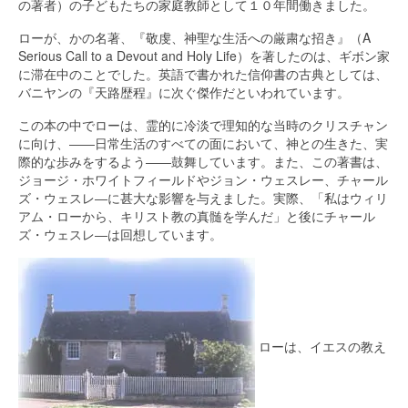
の著者）の子どもたちの家庭教師として１０年間働きました。
ローが、かの名著、『敬虔、神聖な生活への厳粛な招き』（A
Serious Call to a Devout and Holy Life）を著したのは、ギボン家
に滞在中のことでした。英語で書かれた信仰書の古典としては、
バニヤンの『天路歴程』に次ぐ傑作だといわれています。
この本の中でローは、霊的に冷淡で理知的な当時のクリスチャン
に向け、――日常生活のすべての面において、神との生きた、実
際的な歩みをするよう――鼓舞しています。また、この著書は、
ジョージ・ホワイトフィールドやジョン・ウェスレー、チャール
ズ・ウェスレ―に甚大な影響を与えました。実際、「私はウィリ
アム・ローから、キリスト教の真髄を学んだ」と後にチャール
ズ・ウェスレ―は回想しています。
ローは、イエスの教え