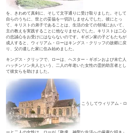
を、きわめて真剣に、そして文字通りに受け取りました。そして
自らのうちに、世との妥協を一切許しませんでした。彼にとっ
て、キリストの弟子であることは、生活の全ての領域において、
主の教えを実践することに他なりませんでした。キリストは二心
の忠誠心をお受けにはならないのです。ギボン家の子どもたちが
成人すると、ウィリアム・ローはキングス・クリッフの故郷に戻
り、父の遺した家に住み始めました。
キングス・クリッフで、ローは、ヘスター・ギボンおよび未亡人
ハッチンソン夫人という、二人の年老いた女性の霊的助言者とし
て彼女らを助けました。
こうしてウィリアム・ロ
ーと二人の女性は、ローが『敬虔、神聖な生活への厳粛な招き』