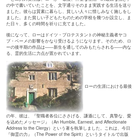
の中で書いていたことを、文字通りそのまま実践する生活を送り
ました。彼らは質素に暮らし、貧しい人々に惜しみなく施しをし
ました。また貧しい子どもたちのための学校を幾つか設立し、ま
た日々、多くの時間を祈りに充てました。
後になって、ローはドイツ・プロテスタントの神秘主義者ヤコ
ブ・ベーメの影響をかなり受けるようになります。そのため、ロ
ーの後半期の作品は――新生を通してのみもたらされる――内な
る、霊的生活に力点が置かれています。
ローの生涯における最後
の年、彼は、『聖職者各位にささげる、謙遜にして、真摯な、愛
を込めたメッセージ』（An Humble, Earnest, and Affectionate
Address to the Clergy）という著を執筆しました。これは、今日
『御霊の力』（The Power of the Spirit）というタイトルで出版