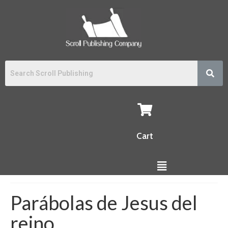
Cart
Parábolas de Jesus del
reino